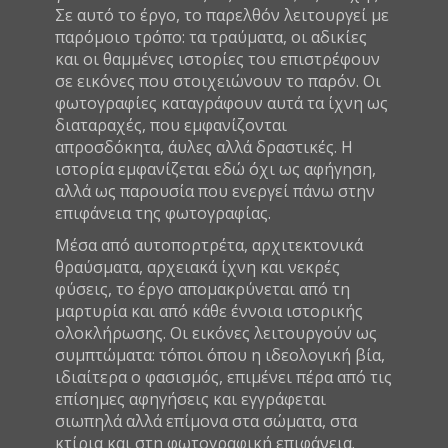
Σε αυτό το έργο, το παρελθόν λειτουργεί με
παρόμοιο τρόπο: τα τραύματα, οι αδικίες
και οι θαμμένες ιστορίες του επιστρέφουν
σε εικόνες που στοιχειώνουν το παρόν. Οι
φωτογραφίες καταγράφουν αυτά τα ίχνη ως
διαταραχές, που εμφανίζονται
απροσδόκητα, άυλες αλλά δραστικές. Η
ιστορία εμφανίζεται εδώ όχι ως αφήγηση,
αλλά ως παρουσία που ενεργεί πάνω στην
επιφάνεια της φωτογραφίας.
Μέσα από αυτοπορτρέτα, αρχιτεκτονικά
θραύσματα, αρχειακά ίχνη και νεκρές
φύσεις, το έργο απομακρύνεται από τη
μαρτυρία και από κάθε έννοια ιστορικής
ολοκλήρωσης. Οι εικόνες λειτουργούν ως
συμπτώματα: τόποι όπου η ιδεολογική βία,
ιδιαίτερα ο φασισμός, επιμένει πέρα από τις
επίσημες αφηγήσεις και εγγράφεται
σιωπηλά αλλά επίμονα στα σώματα, στα
κτίρια και στη φωτογραφική επιφάνεια.